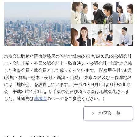
東京会は財務省関東財務局の管轄地域内(のうち1都6県)の公認会計
士・会計士補・外国公認会計士・監査法人・公認会計士試験に合格
した者を会員・準会員として成り立っています。 関東甲信越の6県
(茨城・群馬・栃木・長野・新潟・山梨)、東京23区及び三多摩地区
には「地区会」を設置しています。(平成25年4月1日より神奈川県
会、平成28年4月1日より千葉県会及び埼玉県会は地域会化されま
した。連絡先は
地域会
のページをご参照ください。）
地区会一覧